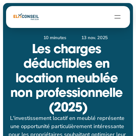
À propos
10 minutes
13 nov. 2025
Contact
Les charges 
Blog
déductibles en 
Parler à un expert
location meublée 
non professionnelle 
(2025)
L'investissement locatif en meublé représente 
une opportunité particulièrement intéressante 
pour les propriétaires souhaitant optimiser leur 